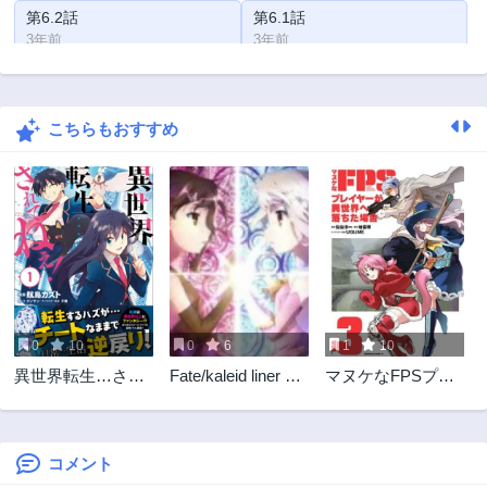
第6.2話
第6.1話
3年前
3年前
第5.2話
第5.1話
3年前
3年前
こちらもおすすめ
第4.4話
第4.3話
3年前
3年前
第4.2話
第4.1話
3年前
3年前
第3.4話
第3.3話
3年前
3年前
第3.2話
第3.1話
3年前
3年前
0
10
0
6
1
10
第2.4話
第2.3話
異世界転生…され
Fate/kaleid liner プ
マヌケなFPSプレ
3年前
3年前
てねぇ!
リズマイリヤ ドラ
イヤーが異世界へ
第2.2話
第2.1話
イ! !
落ちた場合
3年前
3年前
コメント
第1.4話
第1.3話