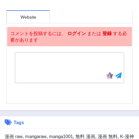
3年前
3年前
第1.2話
第1.1話
Website
3年前
3年前
コメントを投稿するには、
ログイン
または
登録
する必
要があります
Tags
漫画 raw
,
mangaraw
,
manga1001
,
無料 漫画
,
漫画 無料
,
K-漫神