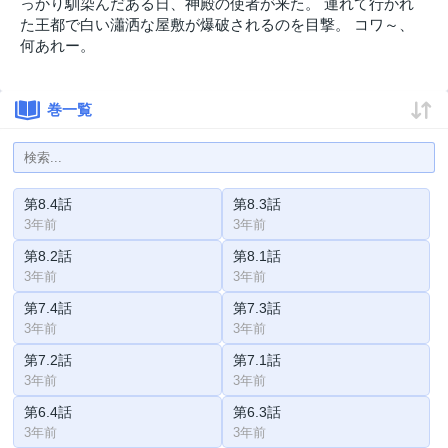
っかり馴染んだある日、神殿の使者が来た。 連れて行かれ
た王都で白い瀟洒な屋敷が爆破されるのを目撃。 コワ～、
何あれー。
巻一覧
第8.4話
第8.3話
3年前
3年前
第8.2話
第8.1話
3年前
3年前
第7.4話
第7.3話
3年前
3年前
第7.2話
第7.1話
3年前
3年前
第6.4話
第6.3話
3年前
3年前