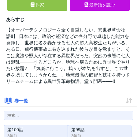
作家
最新話を読む
あらすじ
【オーバーテクノロジーを全く自重しない、異世界革命物
語!!】 日本には、政治や経済などの各分野で卓越した能力を
発揮し、世界に名を轟かせる七人の超人高校生たちがいる。
ある日、飛行機事故に巻き込まれた彼らが目を覚ますと、そ
こは魔法や獣人が存在する異世界だった。突然の事態に七人
は混乱―――するどころか、地球へ戻るために異世界でやり
たい放題? 「気楽に行こう。我々が本気を出すと、この世
界を壊してしまうからね。」地球最高の叡智と技術を持つド
リームチームによる異世界革命物語、堂々開幕───!!
巻一覧
第100話
第99話
3年前
3年前