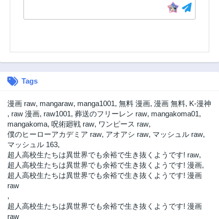
第64話
第63話
3年前
3年前
第62話
第61話
3年前
3年前
第60話
第59話
3年前
3年前
Tags
第58話
第57話
3年前
3年前
漫画 raw
,
mangaraw
,
manga1001
,
無料 漫画
,
漫画 無料
,
K-漫神
第56話
第55話
,
raw 漫画
,
raw1001
,
葬送のフリーレン raw
,
mangakoma01
,
3年前
3年前
mangakoma
,
呪術廻戦 raw
,
ワンピース raw
,
僕のヒーローアカデミア raw
,
アオアシ raw
,
マッシュル raw
,
第54話
第53話
マッシュル 163
,
3年前
3年前
超人高校生たちは異世界でも余裕で生き抜くようです! raw
,
第52話
第51話
超人高校生たちは異世界でも余裕で生き抜くようです! 漫画
,
3年前
3年前
超人高校生たちは異世界でも余裕で生き抜くようです! 漫画
raw
第50話
第49話
,
3年前
3年前
超人高校生たちは異世界でも余裕で生き抜くようです! 漫画
第48話
第47話
raw