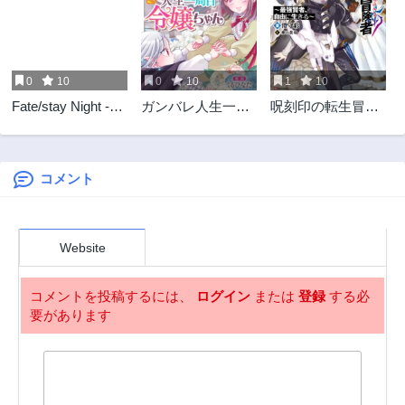
3年前
3年前
第80話
第79話
3年前
3年前
0
10
0
10
1
10
第78話
第77話
Fate/stay Night -
ガンバレ人生一周
呪刻印の転生冒険
3年前
3年前
Heavens Feel
目令嬢ちゃん
者 ~最強賢者、自
第76話
第75話
由に生きる~
3年前
3年前
コメント
第74話
第73話
3年前
3年前
第72話
第71話
Website
3年前
3年前
第70話
第69話
コメントを投稿するには、
ログイン
または
登録
する必
3年前
3年前
要があります
第68話
第67話
3年前
3年前
第66話
第65話
3年前
3年前