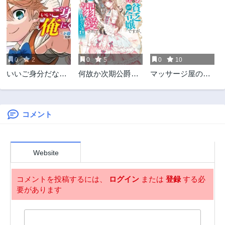
0
2
0
5
0
10
いいご身分だな、
何故か次期公爵様
マッサージ屋のエ
俺にくれよ〜下剋
に溺愛されて囚わ
ルフは耳が良い
上貴族の異世界ハ
れています＠ＣＯ
ーレム戦記〜
ＭＩＣ
コメント
Website
コメントを投稿するには、
ログイン
または
登録
する必
要があります