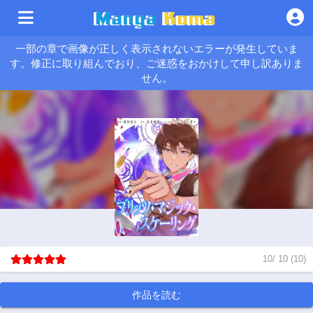
一部の章で画像が正しく表示されないエラーが発生していま
す。修正に取り組んでおり、ご迷惑をおかけして申し訳ありま
せん。
10
/
10
(
10
)
作品を読む