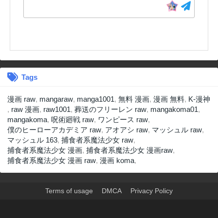
Tags
漫画 raw
,
mangaraw
,
manga1001
,
無料 漫画
,
漫画 無料
,
K-漫神
,
raw 漫画
,
raw1001
,
葬送のフリーレン raw
,
mangakoma01
,
mangakoma
,
呪術廻戦 raw
,
ワンピース raw
,
僕のヒーローアカデミア raw
,
アオアシ raw
,
マッシュル raw
,
マッシュル 163
,
捕食者系魔法少女 raw
,
捕食者系魔法少女 漫画
,
捕食者系魔法少女 漫画raw
,
捕食者系魔法少女 漫画 raw
,
漫画 koma
,
Terms of usage
DMCA
Privacy Policy