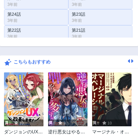
3年前
3年前
第24話
第23話
3年前
3年前
第22話
第21話
3年前
3年前
第20話
第19話
3年前
3年前
こちらもおすすめ
第18話
第17話
3年前
3年前
第16話
第15話
3年前
3年前
第14話
第13話
3年前
3年前
第12話
第11話
3年前
3年前
1
10
0
9
0
10
第10話
第9話
ダンジョンのUX、
逆行悪女はやるこ
マージナル・オペ
3年前
3年前
改善します!
とが多すぎる
レーション