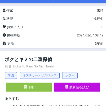
作家
未詳
状態
進行中
お気に入り
0
掲載時期
2024/01/17 02:42
更新
3年前
ボクとキミの二重探偵
別名: Boku To Kimi No Niju Tantei
学園
ミステリー・サスペンス
ホラー
作家
最新話を読む
あらすじ