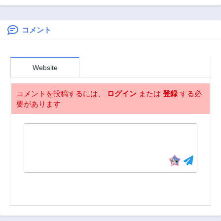
第8話
第7話
3年前
3年前
コメント
第6話
第5話
3年前
3年前
第4話
第3話
Website
3年前
3年前
第2話
第1話
コメントを投稿するには、
ログイン
または
登録
する必
3年前
3年前
要があります