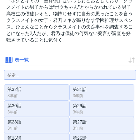
「ボクとキミの二重探偵」はいつもおどおどしており、クラ
スメイトの男子からは“ボクちゃん”とからかわれている男子
高校生の僕徒レオと、物怖じせずに自分の思ったことを言う
クラスメイトの女子・君乃ミキが織りなす学園推理サスペン
ス。ひょんなことからクラスメイトの失踪事件を調査するこ
とになった2人だが、君乃は僕徒の何気ない発言が調査を好
転させていることに気付く。
巻一覧
第32話
第31話
3年前
3年前
第30話
第29話
3年前
3年前
第28話
第27話
3年前
3年前
第26話
第25話