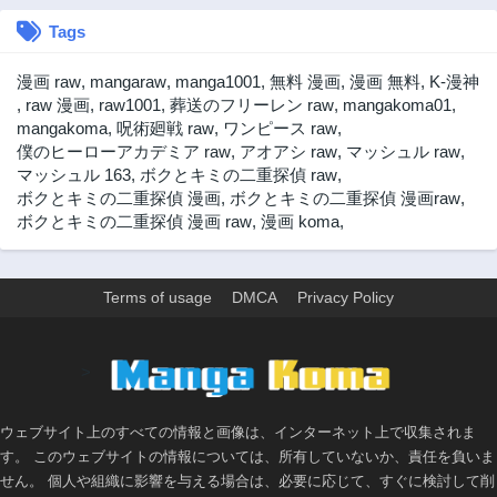
Tags
漫画 raw
,
mangaraw
,
manga1001
,
無料 漫画
,
漫画 無料
,
K-漫神
,
raw 漫画
,
raw1001
,
葬送のフリーレン raw
,
mangakoma01
,
mangakoma
,
呪術廻戦 raw
,
ワンピース raw
,
僕のヒーローアカデミア raw
,
アオアシ raw
,
マッシュル raw
,
マッシュル 163
,
ボクとキミの二重探偵 raw
,
ボクとキミの二重探偵 漫画
,
ボクとキミの二重探偵 漫画raw
,
ボクとキミの二重探偵 漫画 raw
,
漫画 koma
,
Terms of usage
DMCA
Privacy Policy
>
ウェブサイト上のすべての情報と画像は、インターネット上で収集されま
す。 このウェブサイトの情報については、所有していないか、責任を負いま
せん。 個人や組織に影響を与える場合は、必要に応じて、すぐに検討して削