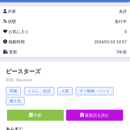
作家
未詳
状態
進行中
お気に入り
0
掲載時期
2024/01/16 10:57
更新
3年前
ビースターズ
別名: Beastars
学園
くらし・生活
人情
ディ動物・ペット
擬人化
作家
最新話を読む
あらすじ