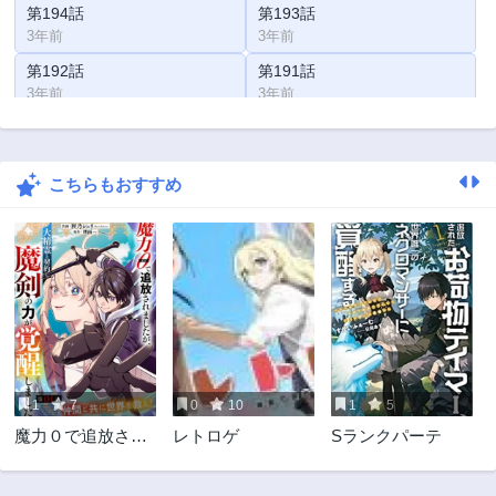
第194話
第193話
3年前
3年前
第192話
第191話
3年前
3年前
第190話
第189話
3年前
3年前
こちらもおすすめ
第188話
第187話
3年前
3年前
第186話
第185話
3年前
3年前
第184話
第183話
3年前
3年前
第182話
第181話
3年前
3年前
1
7
0
10
1
5
第180話
第179話
魔力０で追放され
レトロゲ
Sランクパーテ
3年前
3年前
ましたが、大精霊
第178話
第177話
と契約し魔剣の力