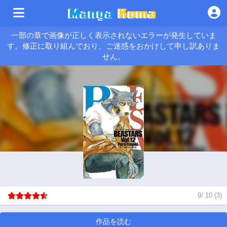
一部の章で画像が正しく表示されないエラーが発生していま
す。修正に取り組んでおり、ご迷惑をおかけして申し訳ありま
せん。
9
/
10
(
3
)
作品を読む