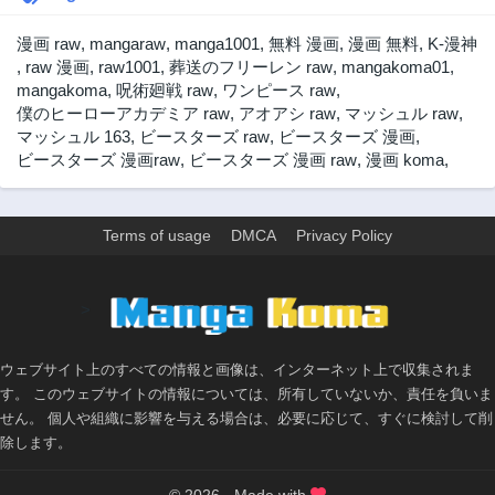
3年前
3年前
漫画 raw
,
mangaraw
,
manga1001
,
無料 漫画
,
漫画 無料
,
K-漫神
第158話
第157話
,
raw 漫画
,
raw1001
,
葬送のフリーレン raw
,
mangakoma01
,
3年前
3年前
mangakoma
,
呪術廻戦 raw
,
ワンピース raw
,
僕のヒーローアカデミア raw
,
アオアシ raw
,
マッシュル raw
,
第156話
第155話
マッシュル 163
,
ビースターズ raw
,
ビースターズ 漫画
,
3年前
3年前
ビースターズ 漫画raw
,
ビースターズ 漫画 raw
,
漫画 koma
,
第154話
第153話
3年前
3年前
第152話
第151話
Terms of usage
DMCA
Privacy Policy
3年前
3年前
第150話
第149話
>
3年前
3年前
第148話
第147話
3年前
3年前
ウェブサイト上のすべての情報と画像は、インターネット上で収集されま
す。 このウェブサイトの情報については、所有していないか、責任を負いま
第146話
第145話
せん。 個人や組織に影響を与える場合は、必要に応じて、すぐに検討して削
3年前
3年前
除します。
第144話
第143話
3年前
3年前
© 2026 - Made with