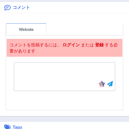
3年前
3年前
が覚醒しました
コメント
第176話
第175話
3年前
3年前
第174話
第173話
Website
3年前
3年前
第172話
第171話
コメントを投稿するには、
ログイン
または
登録
する必
3年前
3年前
要があります
第170話
第169話
3年前
3年前
第168話
第167話
3年前
3年前
第166話
第165話
3年前
3年前
第164話
第163話
3年前
3年前
第162話
第161話
3年前
3年前
Tags
第160話
第159話