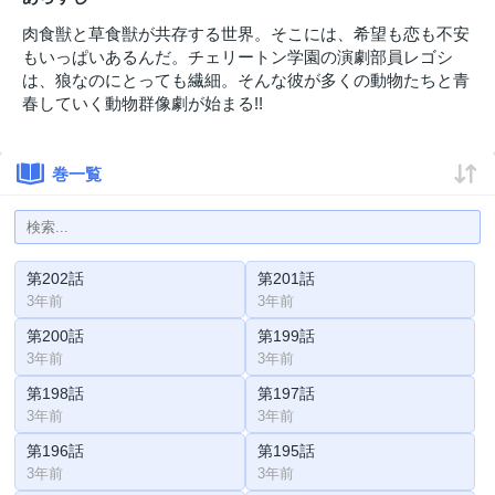
肉食獣と草食獣が共存する世界。そこには、希望も恋も不安
もいっぱいあるんだ。チェリートン学園の演劇部員レゴシ
は、狼なのにとっても繊細。そんな彼が多くの動物たちと青
春していく動物群像劇が始まる!!
巻一覧
第202話
第201話
3年前
3年前
第200話
第199話
3年前
3年前
第198話
第197話
3年前
3年前
第196話
第195話
3年前
3年前