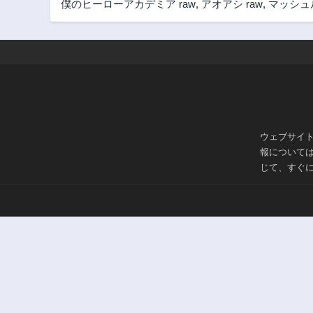
僕のヒーローアカデミア raw
,
アオアシ raw
,
マッシュル
第95話
2年前
第90話
3年前
第85話
3年前
第80話
3年前
ウェブサイ
報について
第75話
じて、すぐ
3年前
第70話
3年前
第65話
3年前
第60話
3年前
第55話