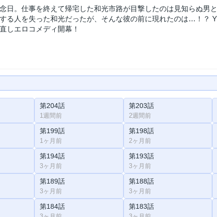
念日。仕事を終えて帰宅した和光市路が目撃したのは見知らぬ男と
する人を失った和光だったが、そんな彼の前に現れたのは…！？ 
直しエロコメディ開幕！
第204話
第203話
1週間前
2週間前
第199話
第198話
1ヶ月前
2ヶ月前
第194話
第193話
3ヶ月前
3ヶ月前
第189話
第188話
3ヶ月前
3ヶ月前
第184話
第183話
3ヶ月前
3ヶ月前