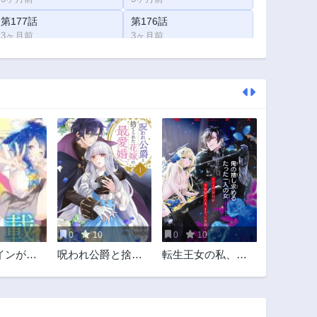
第177話
第176話
3ヶ月前
3ヶ月前
第172話
第171話
3ヶ月前
3ヶ月前
第167話
第166話
3ヶ月前
3ヶ月前
第162話
第161話
3ヶ月前
1年前
第157話
第156話
1年前
1年前
第152話
第151話
1年前
1年前
0
10
0
10
第147話
第146話
インが多
呪われ公爵と捨て
転生王女の私、異
1年前
1年前
られた花嫁の最愛
世界サラ金王子に
第142話
第141話
婚
お買い上げされて
1年前
1年前
愛玩奴隷になりま
した。 ～ブラック
第137話
第136話