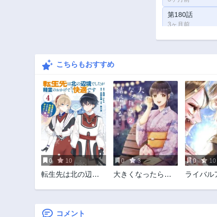
第180話
3ヶ月前
第175話
3ヶ月前
こちらもおすすめ
第170話
3ヶ月前
第165話
3ヶ月前
第160話
1年前
第155話
1年前
0
10
0
3
0
10
第150話
転生先は北の辺境
大きくなったら結
ライバル
1年前
でしたが精霊のお
婚する！
ル
第145話
かげでけっこう快
1年前
適です ～楽園目指
して狩猟開拓とき
コメント
第140話