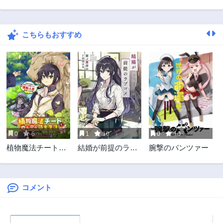
こちらもおすすめ
0
6
1
10
0
10
植物魔法チートで
結婚が前提のラブ
腕撃のパンツァー
のんびり領主生活
コメ
始めます 前世の
知識を駆使して農
業したら、逆転人
コメント
生始まった件