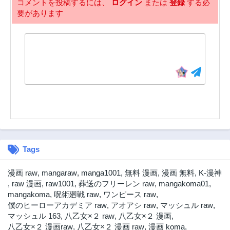
コメントを投稿するには、
ログイン
または
登録
する必
2年前
2年前
要があります
第18話
第17話
2年前
2年前
第16話
第15話
2年前
2年前
第14話
第13話
2年前
2年前
第12話
第11話
2年前
2年前
第10話
第9話
2年前
2年前
Tags
第8話
第7話
2年前
2年前
漫画 raw
,
mangaraw
,
manga1001
,
無料 漫画
,
漫画 無料
,
K-漫神
第6話
第5話
,
raw 漫画
,
raw1001
,
葬送のフリーレン raw
,
mangakoma01
,
2年前
2年前
mangakoma
,
呪術廻戦 raw
,
ワンピース raw
,
僕のヒーローアカデミア raw
,
アオアシ raw
,
マッシュル raw
,
第4話
第3話
マッシュル 163
,
八乙女×２ raw
,
八乙女×２ 漫画
,
2年前
2年前
八乙女×２ 漫画raw
,
八乙女×２ 漫画 raw
,
漫画 koma
,