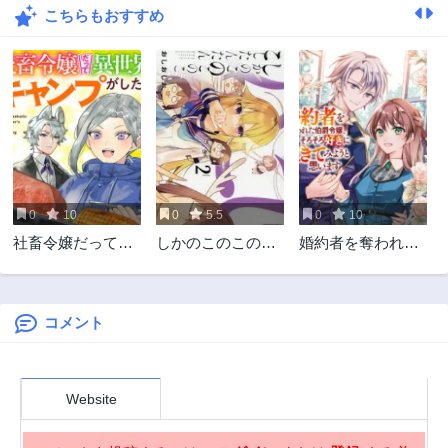
こちらもおすすめ
第37話
第36話
1年前
1年前
第35話
第33話
1年前
1年前
第32話
第31話
1年前
2年前
第30話
第29話
2年前
2年前
0
10
0
5.5
0
10
第28話
第27話
社畜令嬢だって異
しかのこのこのこ
婚約者を奪われた
2年前
2年前
世界でキャンプが
こしたんたん
伯爵令嬢、そろそ
第26話
第25話
したい!馬鹿王子を
ろ好きに生きてみ
2年前
2年前
婚約破棄した私の
ようと思います
飯テロスローライ
コメント
第24話
第23話
フ
2年前
2年前
第22話
第21話
Website
2年前
2年前
第20話
第19話