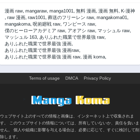
3年前
3年前
漫画 raw
,
mangaraw
,
manga1001
,
無料 漫画
,
漫画 無料
,
K-漫神
第49話
第48話
,
raw 漫画
,
raw1001
,
葬送のフリーレン raw
,
mangakoma01
,
3年前
3年前
mangakoma
,
呪術廻戦 raw
,
ワンピース raw
,
僕のヒーローアカデミア raw
,
アオアシ raw
,
マッシュル raw
,
第47話
第46話
マッシュル 163
,
ありふれた職業で世界最強 raw
,
3年前
3年前
ありふれた職業で世界最強 漫画
,
第45話
第44話
ありふれた職業で世界最強 漫画raw
,
3年前
3年前
ありふれた職業で世界最強 漫画 raw
,
漫画 koma
,
第43話
第42話
3年前
3年前
Terms of usage
DMCA
Privacy Policy
第41話
第40話
3年前
3年前
第39話
第38話
>
3年前
3年前
第37話
第36話
ウェブサイト上のすべての情報と画像は、インターネット上で収集されま
3年前
3年前
す。 このウェブサイトの情報については、所有していないか、責任を負いま
第35話
第34話
せん。 個人や組織に影響を与える場合は、必要に応じて、すぐに検討して削
3年前
3年前
除します。