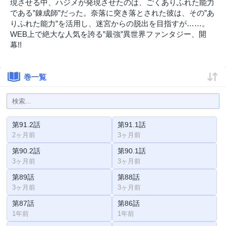
現させる中、ハジメが発現させたのは、ごくありふれた能力
である”錬成師”だった。奈落に突き落とされた彼は、その”あ
りふれた能力”を活用し、迷宮からの脱出を目指すが……。
WEB上で絶大な人気を誇る”最強”異世界ファンタジー、開
幕!!
巻一覧
第91.2話
第91.1話
2ヶ月前
3ヶ月前
第90.2話
第90.1話
3ヶ月前
3ヶ月前
第89話
第88話
3ヶ月前
3ヶ月前
第87話
第86話
1年前
1年前