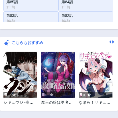
第85話
第84話
1年前
1年前
第83話
第82話
1年前
1年前
第81話
第80話
1年前
1年前
こちらもおすすめ
第79話
第78話
1年前
1年前
第77話
第76話
1年前
1年前
第75話
第74話
1年前
3年前
第73話
第72話
3年前
3年前
0
7
0
1
0
10
第71話
第70話
シキュウジ -高校
魔王の娘は勇者と
なまら！サキュっ
3年前
3年前
球児に明日はない-
政略結婚したい
てベア
第69話
第68話
3年前
3年前