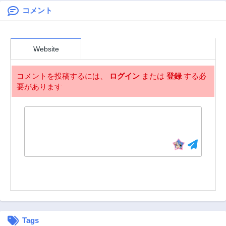
コメント
第67話
第66話
3年前
3年前
第65話
第64話
Website
3年前
3年前
第63話
第62話
コメントを投稿するには、
ログイン
または
登録
する必
3年前
3年前
要があります
第61話
第60話
3年前
3年前
第59話
第58話
3年前
3年前
第57話
第56話
3年前
3年前
第55話
第54話
3年前
3年前
第53話
第52話
3年前
3年前
Tags
第51話
第50話