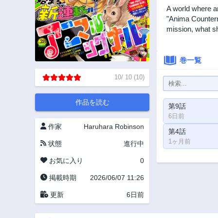
A world where a
"Anima Counterm
mission, what s
巻一覧
10
/
10
(
10
)
作品を読む
第9話
6日前
作家
Haruhara Robinson
第4話
1ヶ月前
状態
進行中
お気に入り
0
掲載時期
2026/06/07 11:26
更新
6日前