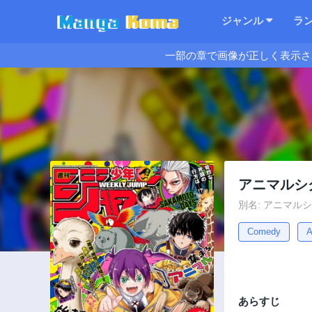
ジャンル
ラ
一部の章で画像が正しく表示さ
アニマルシ
別名: アニマルシグナ
Comedy
A
あらすじ