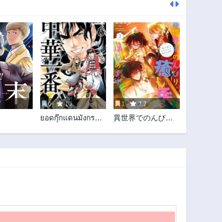
0
10
1
7.7
ยอดกุ๊กแดนมังกร
異世界でのんびり
ภาคพิชิตฉงชิ่ง 中华
癒し手はじめます
小厨师! 极 中華一
異世界でのんびり
番！極 中華小廚師!
癒し手はじめます
極
～毒にも薬にもな
らないから転生し
たお話～