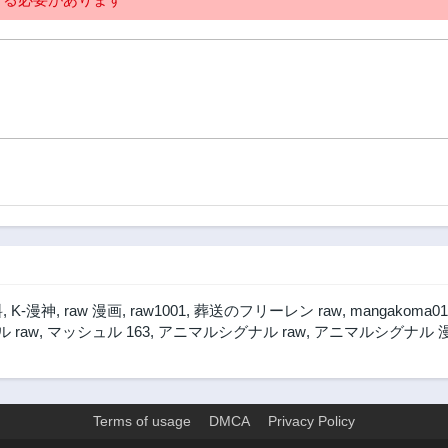
料
,
K-漫神
,
raw 漫画
,
raw1001
,
葬送のフリーレン raw
,
mangakoma01
 raw
,
マッシュル 163
,
アニマルシグナル raw
,
アニマルシグナル 
Terms of usage
DMCA
Privacy Policy