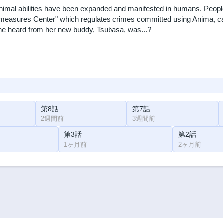
nimal abilities have been expanded and manifested in humans. Peopl
easures Center" which regulates crimes committed using Anima, can 
he heard from her new buddy, Tsubasa, was...?
第8話
第7話
2週間前
3週間前
第3話
第2話
1ヶ月前
2ヶ月前