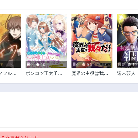
0
10
0
5.5
0
10
ィフル・
ポンコツ王太子の
魔界の主役は我々
週末芸人
モブ姉王女らしい
だ！
けど、悪役令嬢が
可哀想なので助け
ようと思います～
王女ルートがな
い！？なら作れば
いいのよ！～
@COMIC
る必要があります