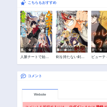
こちらもおすすめ
1
9.3
0
10
0
10
人脈チートで始め
剣を持たない剣
ビューテ
る人任せ英雄譚
聖、貴族に支配さ
ライフ
れた騎士学園で無
双する
コメント
Website
コメントを投稿するには、
ログイン
または
登録
す