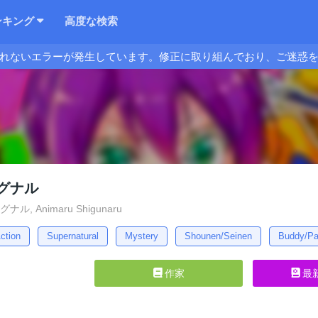
ンキング
高度な検索
れないエラーが発生しています。修正に取り組んでおり、ご迷惑
グナル
ル, Animaru Shigunaru
ction
Supernatural
Mystery
Shounen/Seinen
Buddy/Pa
作家
最