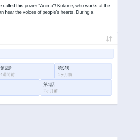
e called this power "Anima"! Kokone, who works at the
hear the voices of people's hearts. During a
第6話
第5話
4週間前
1ヶ月前
第1話
2ヶ月前