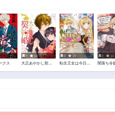
0
10
0
10
0
10
ークス
大正あやかし契約
転生王女は今日も
闇落ち令
婚 帝都もののけ屋
旗を叩き折る
の娘アリ
敷と異能の花嫁
したので
躍するこ
した