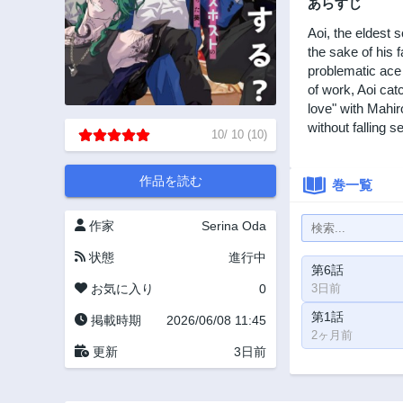
あらすじ
Aoi, the eldest 
the sake of his 
problematic ace 
of work, Aoi cat
love" with Mahiro
without falling 
10
/
10
(
10
)
作品を読む
巻一覧
作家
Serina Oda
状態
進行中
第6話
お気に入り
0
3日前
第1話
掲載時期
2026/06/08 11:45
2ヶ月前
更新
3日前