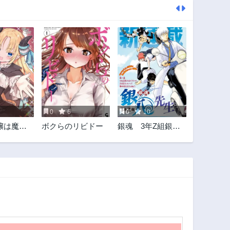
0
6
0
10
嬢は魔王
ボクらのリビドー
銀魂 3年Z組銀八
スに転生
先生
王都で暗
とにしま