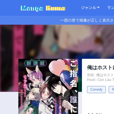
ジャンル
ラ
一部の章で画像が正しく表示さ
俺はホスト
別名: 俺はホストにリア恋
Host!, Còn Lâu T
Comedy
R