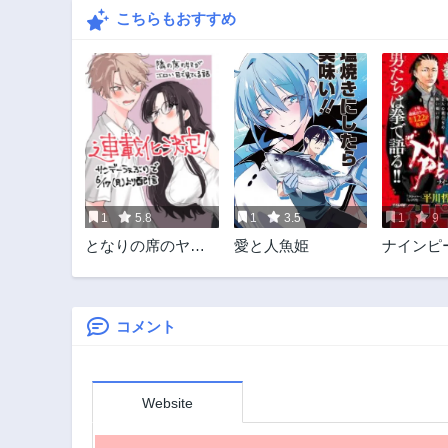
こちらもおすすめ
1
5.8
1
3.5
1
9
となりの席のヤツ
愛と人魚姫
ナインピ
がそういう目で見
てくる
コメント
Website