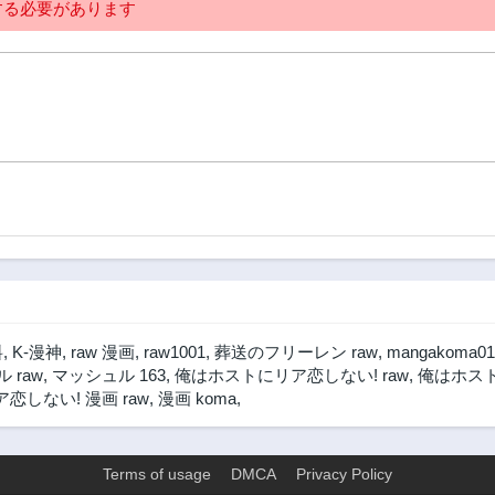
る必要があります
料
,
K-漫神
,
raw 漫画
,
raw1001
,
葬送のフリーレン raw
,
mangakoma01
 raw
,
マッシュル 163
,
俺はホストにリア恋しない! raw
,
俺はホスト
しない! 漫画 raw
,
漫画 koma
,
Terms of usage
DMCA
Privacy Policy