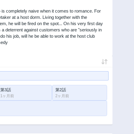
ho is completely naive when it comes to romance. For
etaker at a host dorm. Living together with the
he will be fired on the spot... On his very first day
as a deterrent against customers who are "seriously in
o do his job, will he be able to work at the host club
medy
第3話
第2話
1ヶ月前
2ヶ月前