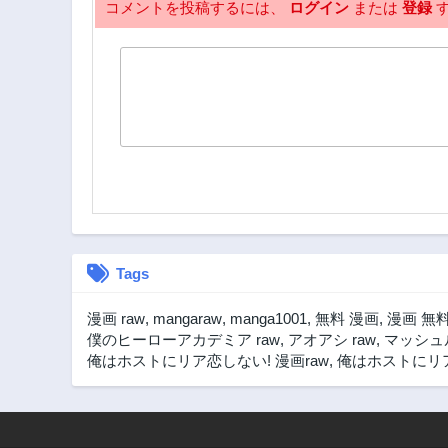
コメントを投稿するには、
ログイン
または
登録
す
Tags
漫画 raw
,
mangaraw
,
manga1001
,
無料 漫画
,
漫画 無
僕のヒーローアカデミア raw
,
アオアシ raw
,
マッシュル
俺はホストにリア恋しない! 漫画raw
,
俺はホストにリア恋