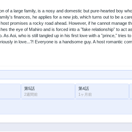
son of a large family, is a nosy and domestic but pure-hearted boy w
family's finances, he applies for a new job, which turns out to be a car
host promises a rocky road ahead. However, if he cannot manage them, 
ches the eye of Mahiro and is forced into a "fake relationship" to act 
. As Aoi, who is still tangled up in his first love with a "prince," tries t
seriously in love...?! Everyone is a handsome guy. A host romantic co
第5話
第4話
2週間前
1ヶ月前