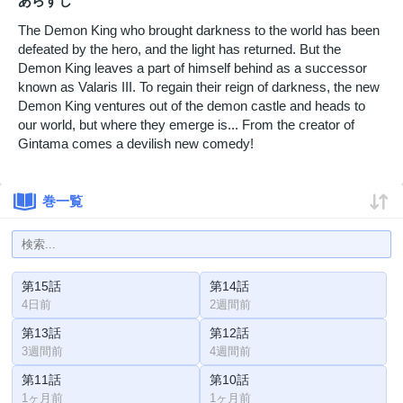
あらすじ
The Demon King who brought darkness to the world has been
defeated by the hero, and the light has returned. But the
Demon King leaves a part of himself behind as a successor
known as Valaris III. To regain their reign of darkness, the new
Demon King ventures out of the demon castle and heads to
our world, but where they emerge is... From the creator of
Gintama comes a devilish new comedy!
巻一覧
第15話
第14話
4日前
2週間前
第13話
第12話
3週間前
4週間前
第11話
第10話
1ヶ月前
1ヶ月前