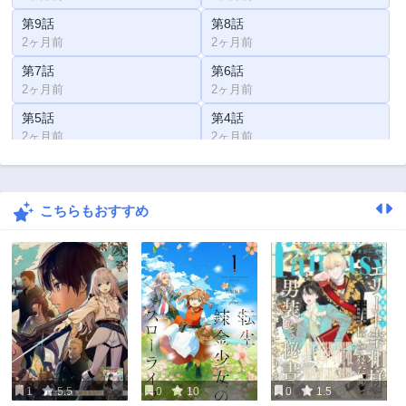
第9話
第8話
2ヶ月前
2ヶ月前
第7話
第6話
2ヶ月前
2ヶ月前
第5話
第4話
2ヶ月前
2ヶ月前
第3話
第2話
3ヶ月前
3ヶ月前
こちらもおすすめ
第1話
4ヶ月前
1
5.5
0
10
0
1.5