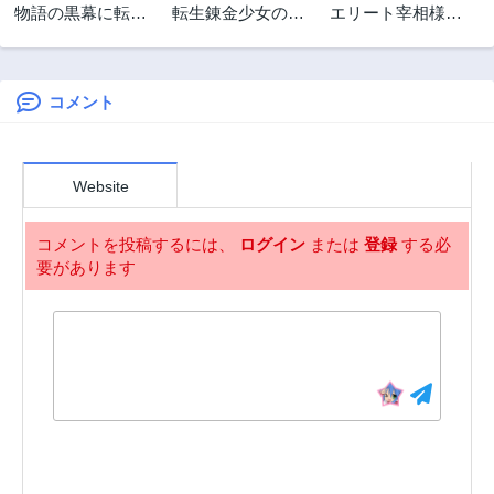
物語の黒幕に転生
転生錬金少女のス
エリート宰相様に
して～進化する魔
ローライフ
拾われたので、男
剣とゲーム知識で
装して秘書をする
すべてをねじ伏せ
ことになりました
る～
コメント
Website
コメントを投稿するには、
ログイン
または
登録
する必
要があります